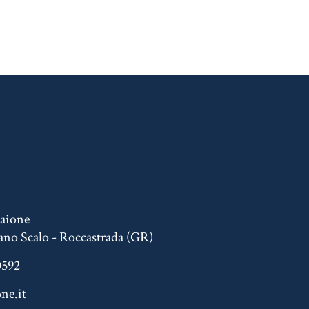
naione
ano Scalo - Roccastrada (GR)
0592
ne.it